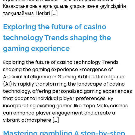
Казахстане оның артықшылықтарын және қауіпсіздігін
талқылаймыз. Негізгі […]
Exploring the future of casino
technology Trends shaping the
gaming experience
Exploring the future of casino technology Trends
shaping the gaming experience Emergence of
Artificial Intelligence in Gaming Artificial Intelligence
(AI) is rapidly transforming the landscape of casino
technology, offering personalized gaming experiences
that adapt to individual player preferences. By
incorporating exciting games like Topo Mole, casinos
can enhance player engagement and create a
vibrant atmosphere […]
Mastering gambling A step-by-step