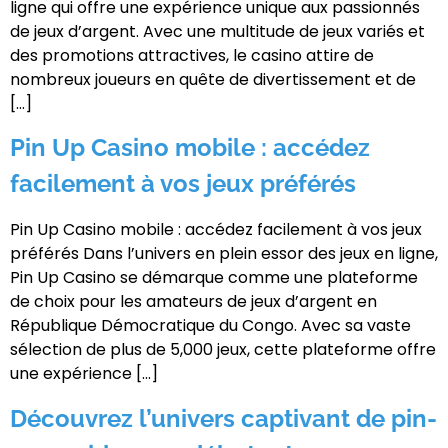
ligne qui offre une expérience unique aux passionnés
de jeux d’argent. Avec une multitude de jeux variés et
des promotions attractives, le casino attire de
nombreux joueurs en quête de divertissement et de
[…]
Pin Up Casino mobile : accédez
facilement à vos jeux préférés
Pin Up Casino mobile : accédez facilement à vos jeux
préférés Dans l’univers en plein essor des jeux en ligne,
Pin Up Casino se démarque comme une plateforme
de choix pour les amateurs de jeux d’argent en
République Démocratique du Congo. Avec sa vaste
sélection de plus de 5,000 jeux, cette plateforme offre
une expérience […]
Découvrez l’univers captivant de pin-