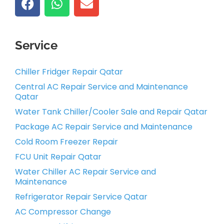
Service
Chiller Fridger Repair Qatar
Central AC Repair Service and Maintenance
Qatar
Water Tank Chiller/Cooler Sale and Repair Qatar
Package AC Repair Service and Maintenance
Cold Room Freezer Repair
FCU Unit Repair Qatar
Water Chiller AC Repair Service and
Maintenance
Refrigerator Repair Service Qatar
AC Compressor Change