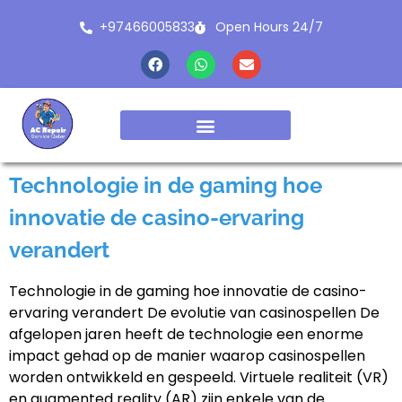
+97466005833
Open Hours 24/7
Technologie in de gaming hoe
innovatie de casino-ervaring
verandert
Technologie in de gaming hoe innovatie de casino-
ervaring verandert De evolutie van casinospellen De
afgelopen jaren heeft de technologie een enorme
impact gehad op de manier waarop casinospellen
worden ontwikkeld en gespeeld. Virtuele realiteit (VR)
en augmented reality (AR) zijn enkele van de