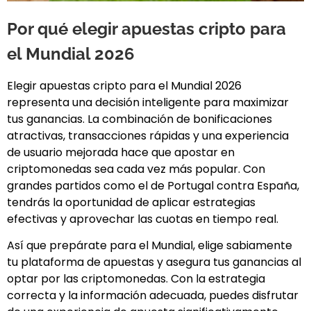
Por qué elegir apuestas cripto para
el Mundial 2026
Elegir apuestas cripto para el Mundial 2026
representa una decisión inteligente para maximizar
tus ganancias. La combinación de bonificaciones
atractivas, transacciones rápidas y una experiencia
de usuario mejorada hace que apostar en
criptomonedas sea cada vez más popular. Con
grandes partidos como el de Portugal contra España,
tendrás la oportunidad de aplicar estrategias
efectivas y aprovechar las cuotas en tiempo real.
Así que prepárate para el Mundial, elige sabiamente
tu plataforma de apuestas y asegura tus ganancias al
optar por las criptomonedas. Con la estrategia
correcta y la información adecuada, puedes disfrutar