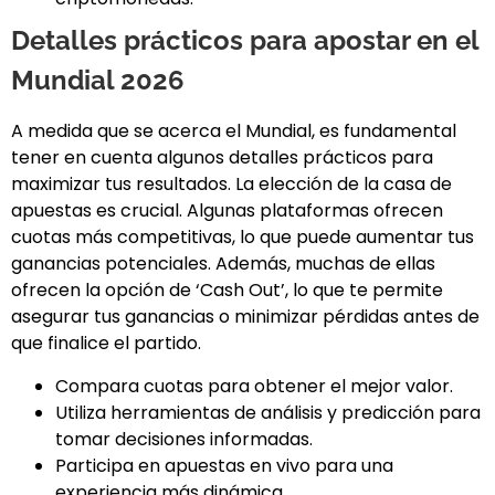
Detalles prácticos para apostar en el
Mundial 2026
A medida que se acerca el Mundial, es fundamental
tener en cuenta algunos detalles prácticos para
maximizar tus resultados. La elección de la casa de
apuestas es crucial. Algunas plataformas ofrecen
cuotas más competitivas, lo que puede aumentar tus
ganancias potenciales. Además, muchas de ellas
ofrecen la opción de ‘Cash Out’, lo que te permite
asegurar tus ganancias o minimizar pérdidas antes de
que finalice el partido.
Compara cuotas para obtener el mejor valor.
Utiliza herramientas de análisis y predicción para
tomar decisiones informadas.
Participa en apuestas en vivo para una
experiencia más dinámica.