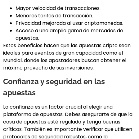
Mayor velocidad de transacciones.
Menores tarifas de transacción.
Privacidad mejorada al usar criptomonedas.
Acceso a una amplia gama de mercados de
apuestas.
Estos beneficios hacen que las apuestas cripto sean
ideales para eventos de gran capacidad como el
Mundial, donde los apostadores buscan obtener el
máximo provecho de sus inversiones.
Confianza y seguridad en las
apuestas
La confianza es un factor crucial al elegir una
plataforma de apuestas. Debes asegurarte de que la
casa de apuestas esté regulada y tenga buenas
críticas. También es importante verificar que utilicen
protocolos de seguridad robustos, como la