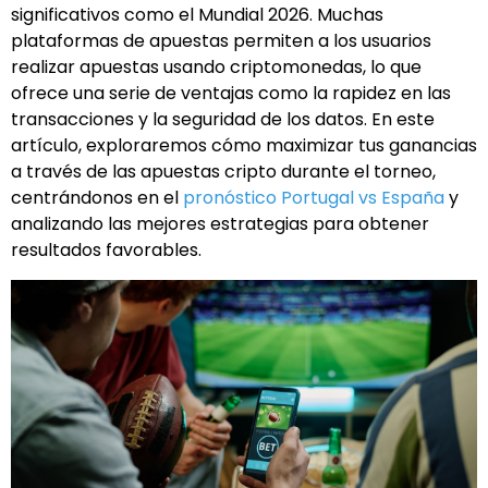
significativos como el Mundial 2026. Muchas
plataformas de apuestas permiten a los usuarios
realizar apuestas usando criptomonedas, lo que
ofrece una serie de ventajas como la rapidez en las
transacciones y la seguridad de los datos. En este
artículo, exploraremos cómo maximizar tus ganancias
a través de las apuestas cripto durante el torneo,
centrándonos en el
pronóstico Portugal vs España
y
analizando las mejores estrategias para obtener
resultados favorables.