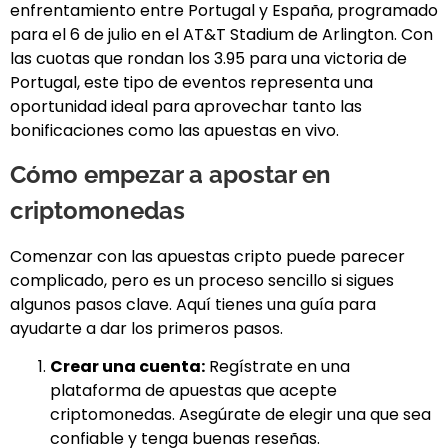
enfrentamiento entre Portugal y España, programado
para el 6 de julio en el AT&T Stadium de Arlington. Con
las cuotas que rondan los 3.95 para una victoria de
Portugal, este tipo de eventos representa una
oportunidad ideal para aprovechar tanto las
bonificaciones como las apuestas en vivo.
Cómo empezar a apostar en
criptomonedas
Comenzar con las apuestas cripto puede parecer
complicado, pero es un proceso sencillo si sigues
algunos pasos clave. Aquí tienes una guía para
ayudarte a dar los primeros pasos.
Crear una cuenta:
Regístrate en una
plataforma de apuestas que acepte
criptomonedas. Asegúrate de elegir una que sea
confiable y tenga buenas reseñas.