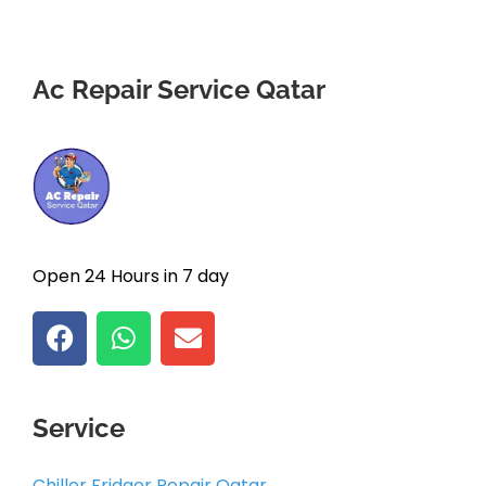
Ac Repair Service Qatar
Open 24 Hours in 7 day
Service
Chiller Fridger Repair Qatar