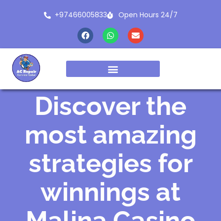
+97466005833
Open Hours 24/7
Discover the
most amazing
strategies for
winnings at
Malina Casino