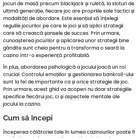
jocuri de masă precum blackjack și ruletă, la sloturi de
ultimă generație, fiecare joc are propriile sale tactici și
modalități de abordare. Este esențial să înțelegi
regulile jocurilor pe care le joci și să aplici strategii
care să crească șansele de succes. Prin urmare,
cunoașterea jocurilor și aplicarea unor strategii bine
gândite sunt cheia pentru a transforma o seară la
cazino într-o experiență profitabilă.
În plus, abordarea psihologică a jocului joacă un rol
crucial. Controlul emoțiilor și gestionarea bankroll-ului
sunt la fel de importante ca și orice strategie de joc.
Prin urmare, acest ghid va acoperi nu doar strategiile
specifice fiecărui joc, ci și aspectele mentale ale
jocului la cazino.
Cum să începi
Începerea călătoriei tale în lumea cazinourilor poate fi