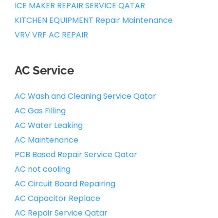
ICE MAKER REPAIR SERVICE QATAR
KITCHEN EQUIPMENT Repair Maintenance
VRV VRF AC REPAIR
AC Service
AC Wash and Cleaning Service Qatar
AC Gas Filling
AC Water Leaking
AC Maintenance
PCB Based Repair Service Qatar
AC not cooling
AC Circuit Board Repairing
AC Capacitor Replace
AC Repair Service Qatar