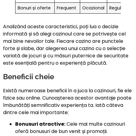
Bonuri și oferte
Frequent
Ocazional
Regulat
Analizând aceste caracteristici, poți lua o decizie
informată și să alegi cazinoul care se potrivește cel
mai bine nevoilor tale. Fiecare cazino are punctele
forte și slabe, dar alegerea unui cazino cu o selecție
variată de jocuri și cu măsuri puternice de securitate
este esențială pentru o experiență plăcută.
Beneficii cheie
Există numeroase beneficii în a juca la cazinouri, fie ele
fizice sau online. Cunoașterea acestor avantaje poate
îmbunătăți semnificativ experiența ta. Iată câteva
dintre cele mai importante:
Bonusuri atractive:
Cele mai multe cazinouri
oferă bonusuri de bun venit și promoții.