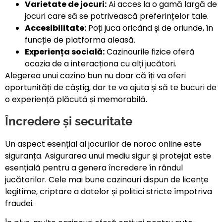
Varietate de jocuri:
Ai acces la o gamă largă de
jocuri care să se potrivească preferințelor tale.
Accesibilitate:
Poți juca oricând și de oriunde, în
funcție de platforma aleasă.
Experiența socială:
Cazinourile fizice oferă
ocazia de a interacționa cu alți jucători.
Alegerea unui cazino bun nu doar că îți va oferi
oportunități de câștig, dar te va ajuta și să te bucuri de
o experiență plăcută și memorabilă.
Încredere și securitate
Un aspect esențial al jocurilor de noroc online este
siguranța. Asigurarea unui mediu sigur și protejat este
esențială pentru a genera încredere în rândul
jucătorilor. Cele mai bune cazinouri dispun de licențe
legitime, criptare a datelor și politici stricte împotriva
fraudei.