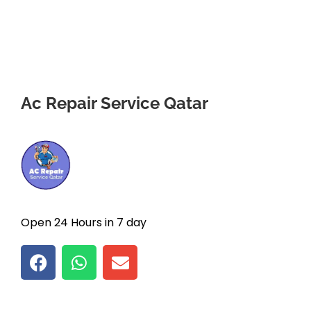
Ac Repair Service Qatar
Open 24 Hours in 7 day