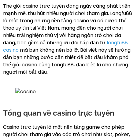
Thế giới casino trực tuyến đang ngày càng phát triển
mạnh mẽ, thu hút nhiều người chơi tham gia. Longfu88
là một trong những nền tảng casino và cá cược thể
thao uy tín tại Việt Nam, mang đến cho người chơi
nhiều trải nghiệm thú vị với hàng ngàn trò chơi đa
dạng, bao gồm cả những ưu đãi hấp dẫn từ
longfu88
casino
mà bạn không nên bỏ lỡ. Bài viết này sẽ hướng
dẫn bạn những bước cần thiết để bắt đầu khám phá
thế giới casino cùng Longfu88, đặc biệt là cho những
người mới bắt đầu.
Tổng quan về casino trực tuyến
Casino trực tuyến là một nền tảng game cho phép
người chơi tham gia vào các trò chơi như slot, poker,