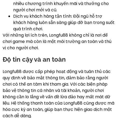
nhiều chương trình khuyến mãi và thưởng cho
người chơi mới và cũ.
Dịch vụ khách hàng tận tình: Đội ngũ hỗ trợ
khách hàng luôn sẵn sàng giúp đỡ bạn trong suốt
quá trình chơi.
Với những lợi ích trên, Longfu88 không chỉ là nơi để
chơi game mà còn là một môi trường an toàn và thú
vị cho người chơi.
Độ tin cậy và an toàn
Longfu88 được cấp phép hoạt động và tuân thủ các
quy định về bảo mật thông tin, đảm bảo rằng người
chơi có thể an tâm khi tham gia. Với các biện pháp
bảo vệ thông tin cá nhân và tài khoản, người chơi
không cần lo lắng về vấn đề lừa đảo hay mất mát dữ
liệu. Hệ thống thanh toán của Longfu88 cũng được mã
hóa cực kỳ an toàn, giúp bạn thực hiện giao dịch một
cách dễ dàng.