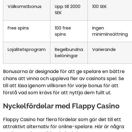
Välkomstbonus
Upp till 2000
100 SEK
SEK
Free spins
100 free
Ingen
spins
minimiinsättning
Lojalitetsprogram
Regelbundna
Varierande
belöningar
Bonusarna är designade för att ge spelare en bättre
chans att vinna och uppleva fler av casinots spel. Se
till att läsa igenom villkoren för varje bonus för att
förstå vad som krävs för att nyttja dem fullt ut.
Nyckelfördelar med Flappy Casino
Flappy Casino har flera fördelar som gör det till ett
attraktivt alternativ för online-spelare. Här är några