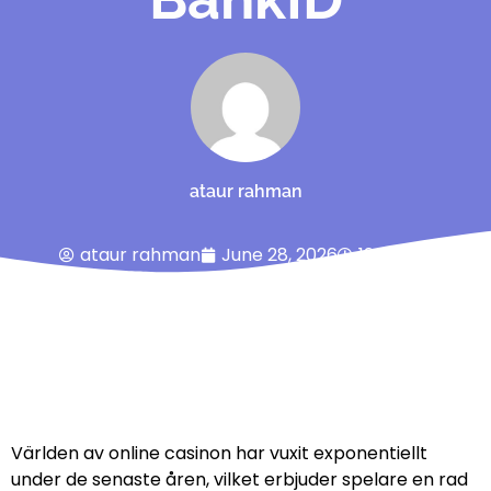
ataur rahman
ataur rahman
June 28, 2026
12:46 am
Världen av online casinon har vuxit exponentiellt
under de senaste åren, vilket erbjuder spelare en rad