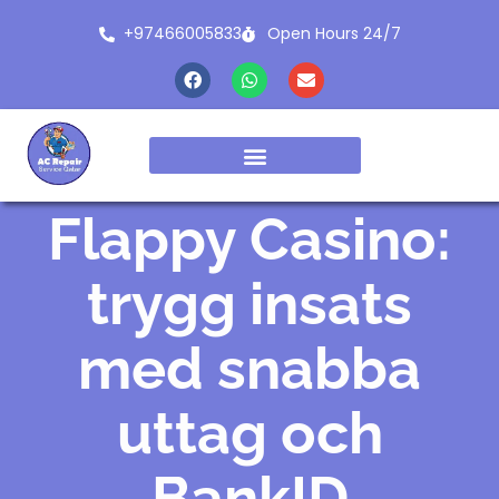
+97466005833
Open Hours 24/7
Flappy Casino:
trygg insats
med snabba
uttag och
BankID