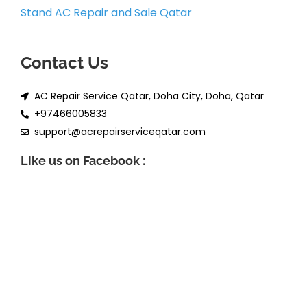
Stand AC Repair and Sale Qatar
Contact Us
AC Repair Service Qatar, Doha City, Doha, Qatar
+97466005833
support@acrepairserviceqatar.com
Like us on Facebook :