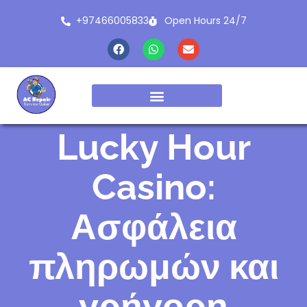
+97466005833
Open Hours 24/7
Lucky Hour
Casino:
Ασφάλεια
πληρωμών και
γρήγορη