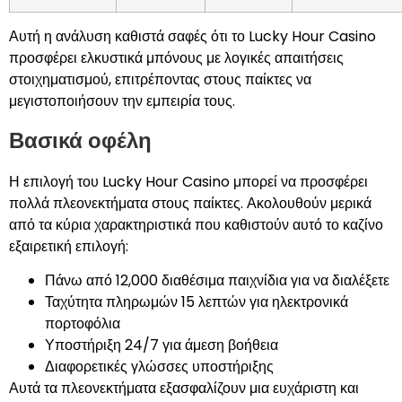
Αυτή η ανάλυση καθιστά σαφές ότι το Lucky Hour Casino
προσφέρει ελκυστικά μπόνους με λογικές απαιτήσεις
στοιχηματισμού, επιτρέποντας στους παίκτες να
μεγιστοποιήσουν την εμπειρία τους.
Βασικά οφέλη
Η επιλογή του Lucky Hour Casino μπορεί να προσφέρει
πολλά πλεονεκτήματα στους παίκτες. Ακολουθούν μερικά
από τα κύρια χαρακτηριστικά που καθιστούν αυτό το καζίνο
εξαιρετική επιλογή:
Πάνω από 12,000 διαθέσιμα παιχνίδια για να διαλέξετε
Ταχύτητα πληρωμών 15 λεπτών για ηλεκτρονικά
πορτοφόλια
Υποστήριξη 24/7 για άμεση βοήθεια
Διαφορετικές γλώσσες υποστήριξης
Αυτά τα πλεονεκτήματα εξασφαλίζουν μια ευχάριστη και