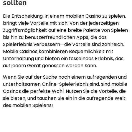
sollten
Die Entscheidung, in einem mobilen Casino zu spielen,
bringt viele Vorteile mit sich. Von der jederzeitigen
Zugriffsmöglichkeit auf eine breite Palette von Spielen
bis hin zu benutzerfreundlichen Apps, die das
Spielerlebnis verbessern—die Vorteile sind zahlreich.
Mobile Casinos kombinieren Bequemlichkeit mit
Unterhaltung und bieten ein fesselndes Erlebnis, das
auf jedem Gerät genossen werden kann.
Wenn Sie auf der Suche nach einem aufregenden und
unterhaltsamen Online-Spielerlebnis sind, sind mobile
Casinos die perfekte Wahl. Nutzen Sie die Vorteile, die
sie bieten, und tauchen Sie ein in die aufregende Welt
des mobilen Spielens!