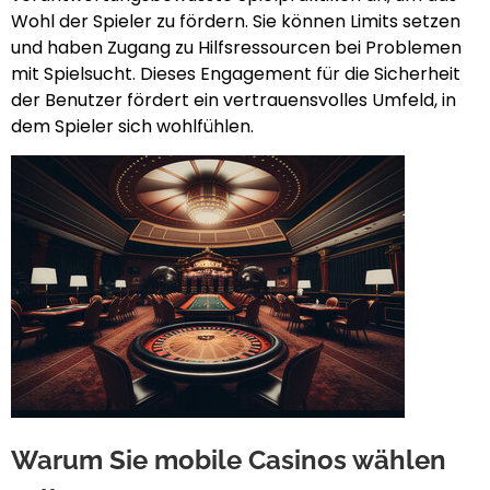
Wohl der Spieler zu fördern. Sie können Limits setzen
und haben Zugang zu Hilfsressourcen bei Problemen
mit Spielsucht. Dieses Engagement für die Sicherheit
der Benutzer fördert ein vertrauensvolles Umfeld, in
dem Spieler sich wohlfühlen.
Warum Sie mobile Casinos wählen