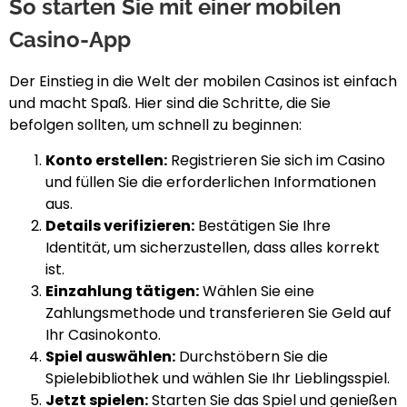
So starten Sie mit einer mobilen
Casino-App
Der Einstieg in die Welt der mobilen Casinos ist einfach
und macht Spaß. Hier sind die Schritte, die Sie
befolgen sollten, um schnell zu beginnen:
Konto erstellen:
Registrieren Sie sich im Casino
und füllen Sie die erforderlichen Informationen
aus.
Details verifizieren:
Bestätigen Sie Ihre
Identität, um sicherzustellen, dass alles korrekt
ist.
Einzahlung tätigen:
Wählen Sie eine
Zahlungsmethode und transferieren Sie Geld auf
Ihr Casinokonto.
Spiel auswählen:
Durchstöbern Sie die
Spielebibliothek und wählen Sie Ihr Lieblingsspiel.
Jetzt spielen:
Starten Sie das Spiel und genießen