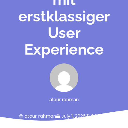
erstklassiger
User
Experience
ataur rahman
ataur rahman
July 1, 2026
2:20 pm