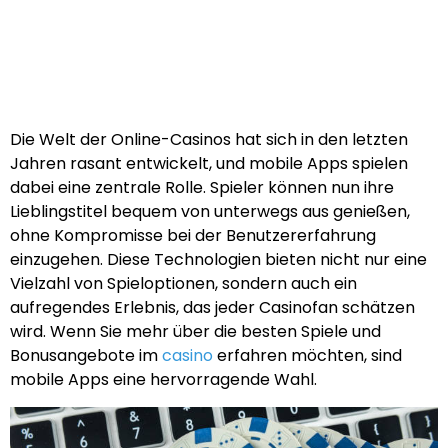
Die Welt der Online-Casinos hat sich in den letzten
Jahren rasant entwickelt, und mobile Apps spielen
dabei eine zentrale Rolle. Spieler können nun ihre
Lieblingstitel bequem von unterwegs aus genießen,
ohne Kompromisse bei der Benutzererfahrung
einzugehen. Diese Technologien bieten nicht nur eine
Vielzahl von Spieloptionen, sondern auch ein
aufregendes Erlebnis, das jeder Casinofan schätzen
wird. Wenn Sie mehr über die besten Spiele und
Bonusangebote im
casino
erfahren möchten, sind
mobile Apps eine hervorragende Wahl.