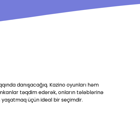
haqqında danışacağıq. Kazino oyunları həm
mkanlar təqdim edərək, onların tələblərinə
yaşatmaq üçün ideal bir seçimdir.