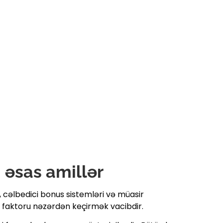
 əsas amillər
, cəlbedici bonus sistemləri və müasir
li faktoru nəzərdən keçirmək vacibdir.