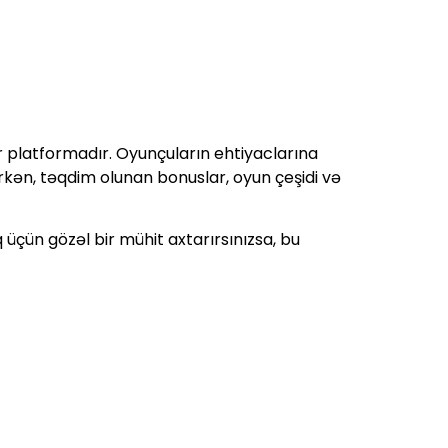
ir platformadır. Oyunçuların ehtiyaclarına
rkən, təqdim olunan bonuslar, oyun çeşidi və
üçün gözəl bir mühit axtarırsınızsa, bu