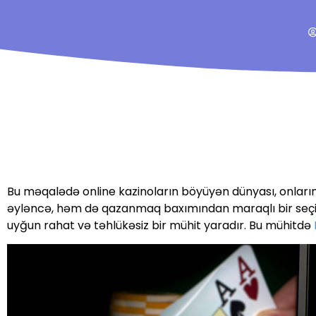
Bu məqalədə online kazinoların böyüyən dünyası, onların 
əyləncə, həm də qazanmaq baxımından maraqlı bir seçimd
uyğun rahat və təhlükəsiz bir mühit yaradır. Bu mühitdə