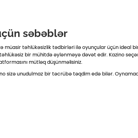
üçün səbəblər
ə müasir təhlükəsizlik tədbirləri ilə oyunçular üçün ideal b
ə təhlükəsiz bir mühitdə əylənməyə dəvət edir. Kazino seçə
latformasını mütləq düşünməlisiniz.
zino sizə unudulmaz bir təcrübə təqdim edə bilər. Oynamaq 