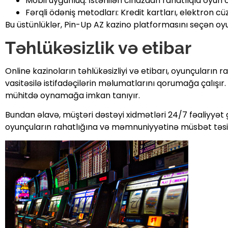
Mobil uyğunluq: İstənilən cihazdan rahatlıqla oyun
Fərqli ödəniş metodları: Kredit kartları, elektron cü
Bu üstünlüklər, Pin-Up AZ kazino platformasını seçən oyu
Təhlükəsizlik və etibar
Online kazinoların təhlükəsizliyi və etibarı, oyunçuların 
vasitəsilə istifadəçilərin məlumatlarını qorumağa çalışır
mühitdə oynamağa imkan tanıyır.
Bundan əlavə, müştəri dəstəyi xidmətləri 24/7 fəaliyyət g
oyunçuların rahatlığına və məmnuniyyətinə müsbət təsir