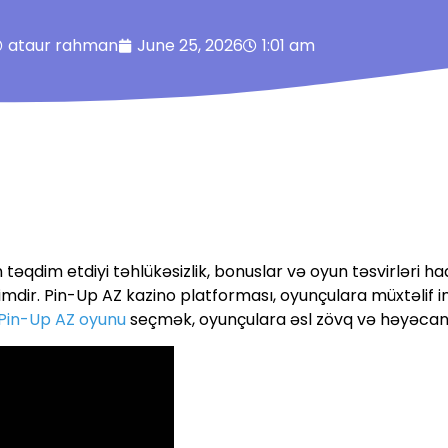
ataur rahman
June 25, 2026
1:01 am
təqdim etdiyi təhlükəsizlik, bonuslar və oyun təsvirləri 
ir. Pin-Up AZ kazino platforması, oyunçulara müxtəlif i
Pin-Up AZ oyunu
seçmək, oyunçulara əsl zövq və həyəcan 