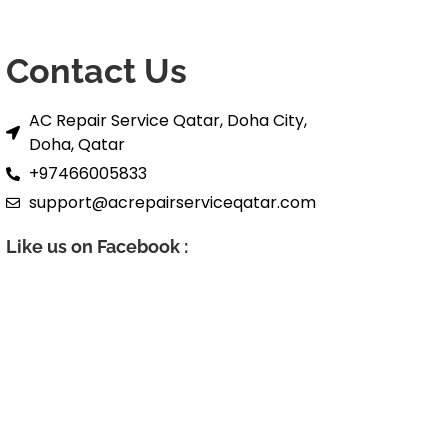
Contact Us
AC Repair Service Qatar, Doha City,
Doha, Qatar
+97466005833
support@acrepairserviceqatar.com
Like us on Facebook :