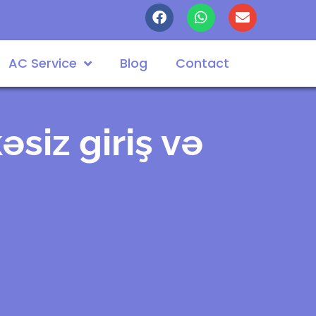
AC Service
Blog
Contact
əsiz giriş və