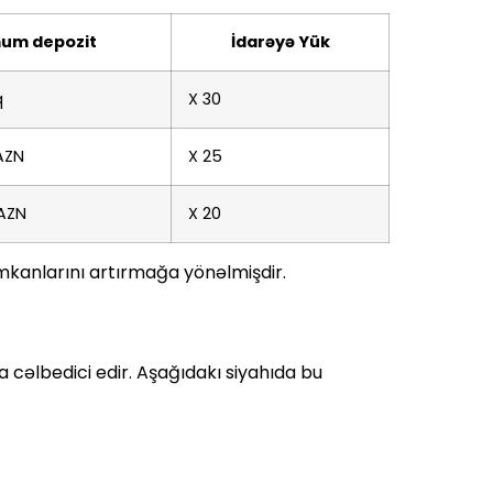
um depozit
İdarəyə Yük
q
X 30
AZN
X 25
AZN
X 20
imkanlarını artırmağa yönəlmişdir.
a cəlbedici edir. Aşağıdakı siyahıda bu