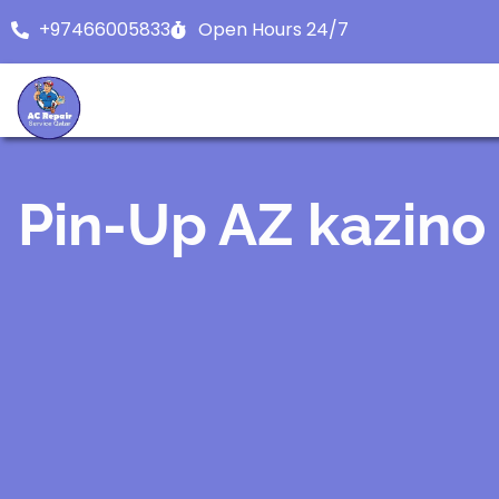
+97466005833
Open Hours 24/7
Pin-Up AZ kazino r