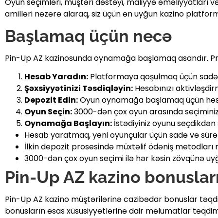
Oyun seçimləri, müştəri dəstəyi, maliyyə əməliyyatları və 
amilləri nəzərə alaraq, siz üçün ən uyğun kazino platforma
Başlamaq üçün necə
Pin-Up AZ kazinosunda oynamağa başlamaq asandır. Pro
Hesab Yaradın:
Platformaya qoşulmaq üçün sadə 
Şəxsiyyətinizi Təsdiqləyin:
Hesabınızı aktivləşdi
Depozit Edin:
Oyun oynamağa başlamaq üçün hesabı
Oyun Seçin:
3000-dən çox oyun arasında seçiminizi
Oynamağa Başlayın:
İstədiyiniz oyunu seçdikdən 
Hesab yaratmaq, yeni oyunçular üçün sadə və sürətl
İlkin depozit prosesində müxtəlif ödəniş metodları
3000-dən çox oyun seçimi ilə hər kəsin zövqünə uyğ
Pin-Up AZ kazino bonusları
Pin-Up AZ kazino müştərilərinə cazibədar bonuslar təqdim
bonusların əsas xüsusiyyətlərinə dair məlumatlar təqdim 