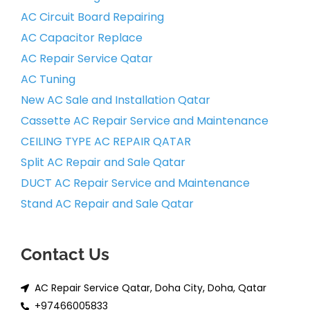
AC Circuit Board Repairing
AC Capacitor Replace
AC Repair Service Qatar
AC Tuning
New AC Sale and Installation Qatar
Cassette AC Repair Service and Maintenance
CEILING TYPE AC REPAIR QATAR
Split AC Repair and Sale Qatar
DUCT AC Repair Service and Maintenance
Stand AC Repair and Sale Qatar
Contact Us
AC Repair Service Qatar, Doha City, Doha, Qatar
+97466005833