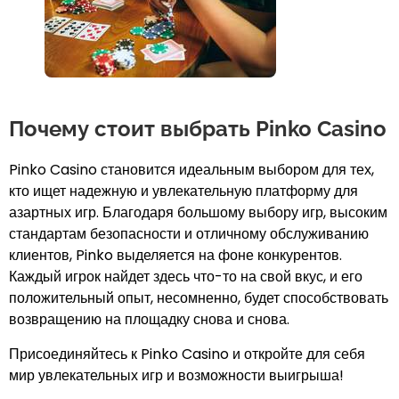
Почему стоит выбрать Pinko Casino
Pinko Casino становится идеальным выбором для тех,
кто ищет надежную и увлекательную платформу для
азартных игр. Благодаря большому выбору игр, высоким
стандартам безопасности и отличному обслуживанию
клиентов, Pinko выделяется на фоне конкурентов.
Каждый игрок найдет здесь что-то на свой вкус, и его
положительный опыт, несомненно, будет способствовать
возвращению на площадку снова и снова.
Присоединяйтесь к Pinko Casino и откройте для себя
мир увлекательных игр и возможности выигрыша!