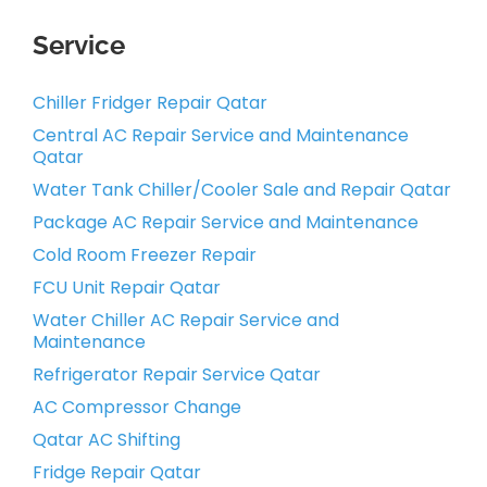
Service
Chiller Fridger Repair Qatar
Central AC Repair Service and Maintenance
Qatar
Water Tank Chiller/Cooler Sale and Repair Qatar
Package AC Repair Service and Maintenance
Cold Room Freezer Repair
FCU Unit Repair Qatar
Water Chiller AC Repair Service and
Maintenance
Refrigerator Repair Service Qatar
AC Compressor Change
Qatar AC Shifting
Fridge Repair Qatar