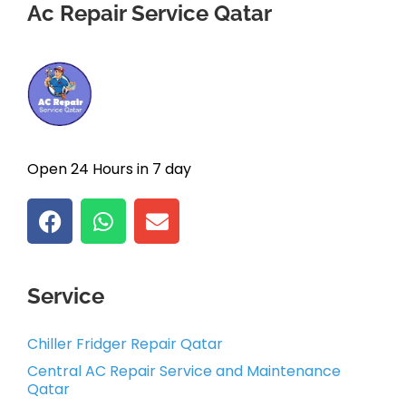
Ac Repair Service Qatar
Open 24 Hours in 7 day
Service
Chiller Fridger Repair Qatar
Central AC Repair Service and Maintenance
Qatar