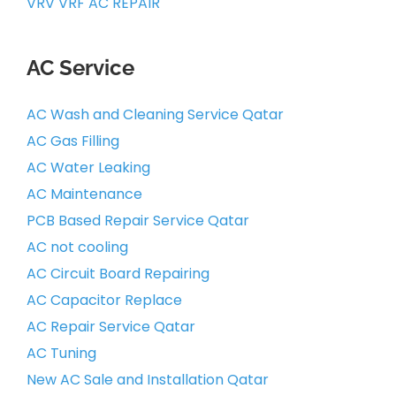
VRV VRF AC REPAIR
AC Service
AC Wash and Cleaning Service Qatar
AC Gas Filling
AC Water Leaking
AC Maintenance
PCB Based Repair Service Qatar
AC not cooling
AC Circuit Board Repairing
AC Capacitor Replace
AC Repair Service Qatar
AC Tuning
New AC Sale and Installation Qatar