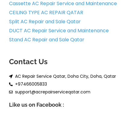
Cassette AC Repair Service and Maintenance
CEILING TYPE AC REPAIR QATAR
Split AC Repair and Sale Qatar
DUCT AC Repair Service and Maintenance
Stand AC Repair and Sale Qatar
Contact Us
AC Repair Service Qatar, Doha City, Doha, Qatar
+97466005833
support@acrepairserviceqatar.com
Like us on Facebook :