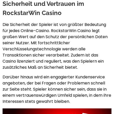
Sicherheit und Vertrauen im
RockstarWin Casino
Die Sicherheit der Spieler ist von größter Bedeutung
für jedes Online-Casino. RockstarWin Casino legt
großen Wert auf den Schutz der persönlichen Daten
seiner Nutzer. Mit fortschrittlicher
Verschlüsselungstechnologie werden alle
Transaktionen sicher verarbeitet. Zudem ist das
Casino lizenziert und reguliert, was den Spielern ein
zusätzliches Maß an Sicherheit bietet.
Darüber hinaus wird ein engagierter Kundenservice
angeboten, der bei Fragen oder Problemen schnell
zur Seite steht. Spieler können sicher sein, dass sie in
einem vertrauenswürdigen Umfeld spielen, in dem ihre
Interessen stets gewahrt bleiben.