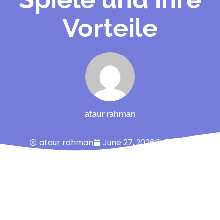
Vorteile
ataur rahman
ataur rahman
June 27, 2026
7:11 am