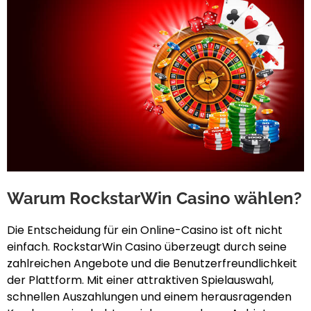
Warum RockstarWin Casino wählen?
Die Entscheidung für ein Online-Casino ist oft nicht
einfach. RockstarWin Casino überzeugt durch seine
zahlreichen Angebote und die Benutzerfreundlichkeit
der Plattform. Mit einer attraktiven Spielauswahl,
schnellen Auszahlungen und einem herausragenden