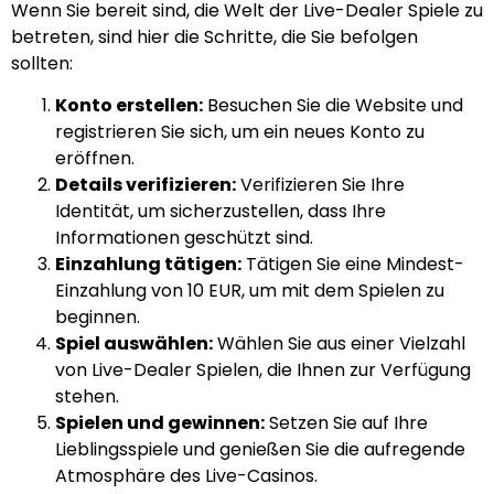
Wenn Sie bereit sind, die Welt der Live-Dealer Spiele zu
betreten, sind hier die Schritte, die Sie befolgen
sollten:
Konto erstellen:
Besuchen Sie die Website und
registrieren Sie sich, um ein neues Konto zu
eröffnen.
Details verifizieren:
Verifizieren Sie Ihre
Identität, um sicherzustellen, dass Ihre
Informationen geschützt sind.
Einzahlung tätigen:
Tätigen Sie eine Mindest-
Einzahlung von 10 EUR, um mit dem Spielen zu
beginnen.
Spiel auswählen:
Wählen Sie aus einer Vielzahl
von Live-Dealer Spielen, die Ihnen zur Verfügung
stehen.
Spielen und gewinnen:
Setzen Sie auf Ihre
Lieblingsspiele und genießen Sie die aufregende
Atmosphäre des Live-Casinos.