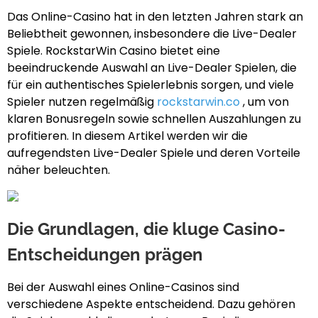
Das Online-Casino hat in den letzten Jahren stark an
Beliebtheit gewonnen, insbesondere die Live-Dealer
Spiele. RockstarWin Casino bietet eine
beeindruckende Auswahl an Live-Dealer Spielen, die
für ein authentisches Spielerlebnis sorgen, und viele
Spieler nutzen regelmäßig
rockstarwin.co
, um von
klaren Bonusregeln sowie schnellen Auszahlungen zu
profitieren. In diesem Artikel werden wir die
aufregendsten Live-Dealer Spiele und deren Vorteile
näher beleuchten.
Die Grundlagen, die kluge Casino-
Entscheidungen prägen
Bei der Auswahl eines Online-Casinos sind
verschiedene Aspekte entscheidend. Dazu gehören