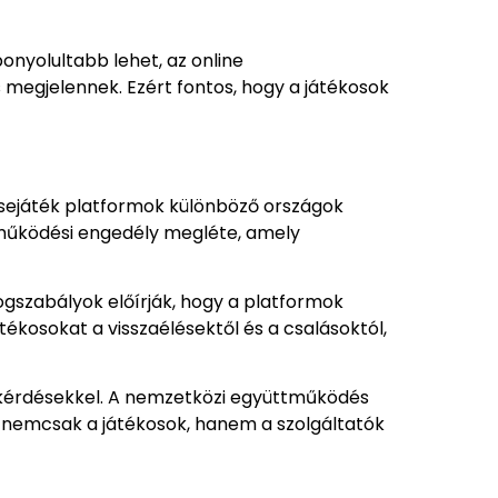
bonyolultabb lehet, az online
megjelennek. Ezért fontos, hogy a játékosok
ncsejáték platformok különböző országok
 működési engedély megléte, amely
jogszabályok előírják, hogy a platformok
tékosokat a visszaélésektől és a csalásoktól,
a kérdésekkel. A nemzetközi együttműködés
sa nemcsak a játékosok, hanem a szolgáltatók