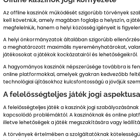
Az offline kaszinók működését szigorúbb törvények szab
kell követniük, amely magában foglalja a helyszín, a já
megfelelniük, hanem a helyi közösség igényeit is figyele
A helyi önkormányzatok általában szigorúbb ellenőrzéseke
a meghatározott maximális nyereményhatárokat, valamin
játékosokat a játékok kockázatairól és lehetőségeikről.
A hagyományos kaszinók népszerűsége továbbra is fennáll
online platformokkal, amelyek gyakran kedvezőbb felté
technológiai újításokhoz kulcsfontosságú a jövőjük sze
A felelősségteljes játék jogi aspektusa
A felelősségteljes játék a kaszinók jogi szabályozásának
kapcsolódó problémáktól. A kaszinóknak és online plat
illetve lehetőségek a játék megszakítására vagy leállítá
A törvények értelmében a szolgáltatóknak kötelességük 