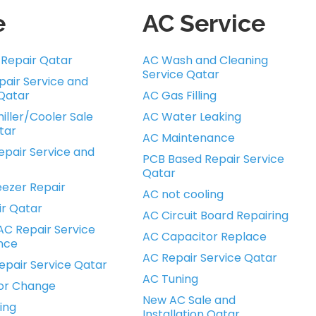
e
AC Service
r Repair Qatar
AC Wash and Cleaning
Service Qatar
pair Service and
Qatar
AC Gas Filling
iller/Cooler Sale
AC Water Leaking
tar
AC Maintenance
pair Service and
PCB Based Repair Service
Qatar
ezer Repair
AC not cooling
ir Qatar
AC Circuit Board Repairing
AC Repair Service
AC Capacitor Replace
nce
AC Repair Service Qatar
epair Service Qatar
AC Tuning
or Change
New AC Sale and
ing
Installation Qatar