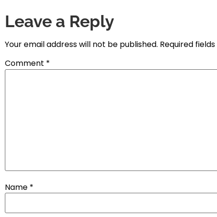
Leave a Reply
Your email address will not be published.
Required field
Comment
*
Name
*