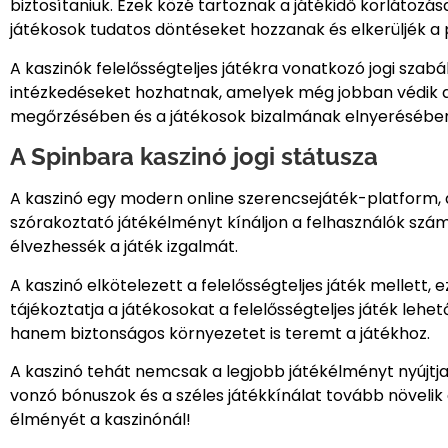
biztosítaniuk. Ezek közé tartoznak a játékidő korlátozása
játékosok tudatos döntéseket hozzanak és elkerüljék a
A kaszinók felelősségteljes játékra vonatkozó jogi szabá
intézkedéseket hozhatnak, amelyek még jobban védik a j
megőrzésében és a játékosok bizalmának elnyerésébe
A Spinbara kaszinó jogi státusza
A kaszinó egy modern online szerencsejáték-platform, a
szórakoztató játékélményt kínáljon a felhasználók szám
élvezhessék a játék izgalmát.
A kaszinó elkötelezett a felelősségteljes játék mellet
tájékoztatja a játékosokat a felelősségteljes játék lehe
hanem biztonságos környezetet is teremt a játékhoz.
A kaszinó tehát nemcsak a legjobb játékélményt nyújtja
vonzó bónuszok és a széles játékkínálat tovább növelik
élményét a kaszinónál!