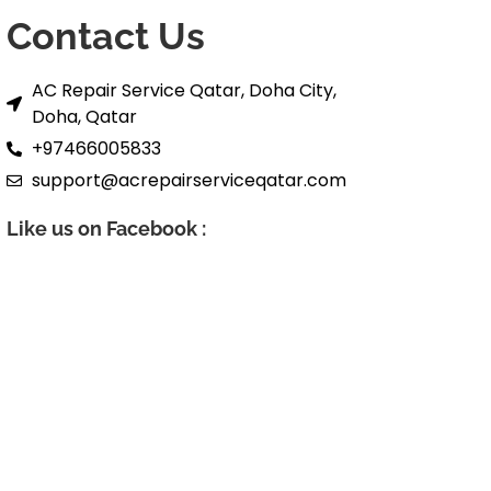
Contact Us
AC Repair Service Qatar, Doha City,
Doha, Qatar
+97466005833
support@acrepairserviceqatar.com
Like us on Facebook :