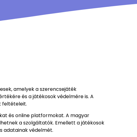
yesek, amelyek a szerencsejáték
rtékére és a játékosok védelmére is. A
feltételeit.
kat és online platformokat. A magyar
etnek a szolgáltatók. Emellett a játékosok
es adatainak védelmét.