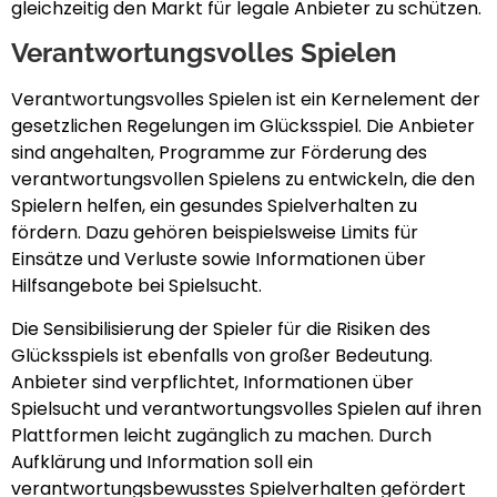
gleichzeitig den Markt für legale Anbieter zu schützen.
Verantwortungsvolles Spielen
Verantwortungsvolles Spielen ist ein Kernelement der
gesetzlichen Regelungen im Glücksspiel. Die Anbieter
sind angehalten, Programme zur Förderung des
verantwortungsvollen Spielens zu entwickeln, die den
Spielern helfen, ein gesundes Spielverhalten zu
fördern. Dazu gehören beispielsweise Limits für
Einsätze und Verluste sowie Informationen über
Hilfsangebote bei Spielsucht.
Die Sensibilisierung der Spieler für die Risiken des
Glücksspiels ist ebenfalls von großer Bedeutung.
Anbieter sind verpflichtet, Informationen über
Spielsucht und verantwortungsvolles Spielen auf ihren
Plattformen leicht zugänglich zu machen. Durch
Aufklärung und Information soll ein
verantwortungsbewusstes Spielverhalten gefördert