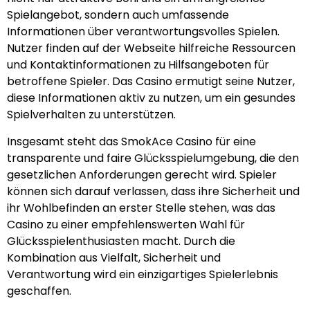
Spielangebot, sondern auch umfassende
Informationen über verantwortungsvolles Spielen.
Nutzer finden auf der Webseite hilfreiche Ressourcen
und Kontaktinformationen zu Hilfsangeboten für
betroffene Spieler. Das Casino ermutigt seine Nutzer,
diese Informationen aktiv zu nutzen, um ein gesundes
Spielverhalten zu unterstützen.
Insgesamt steht das SmokAce Casino für eine
transparente und faire Glücksspielumgebung, die den
gesetzlichen Anforderungen gerecht wird. Spieler
können sich darauf verlassen, dass ihre Sicherheit und
ihr Wohlbefinden an erster Stelle stehen, was das
Casino zu einer empfehlenswerten Wahl für
Glücksspielenthusiasten macht. Durch die
Kombination aus Vielfalt, Sicherheit und
Verantwortung wird ein einzigartiges Spielerlebnis
geschaffen.