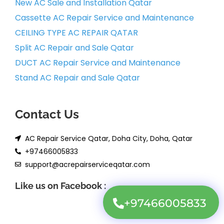
New AC Sale and Installation Qatar
Cassette AC Repair Service and Maintenance
CEILING TYPE AC REPAIR QATAR
Split AC Repair and Sale Qatar
DUCT AC Repair Service and Maintenance
Stand AC Repair and Sale Qatar
Contact Us
AC Repair Service Qatar, Doha City, Doha, Qatar
+97466005833
support@acrepairserviceqatar.com
Like us on Facebook :
+97466005833