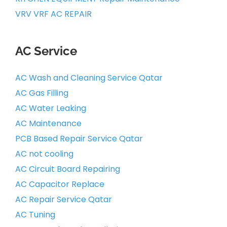
VRV VRF AC REPAIR
AC Service
AC Wash and Cleaning Service Qatar
AC Gas Filling
AC Water Leaking
AC Maintenance
PCB Based Repair Service Qatar
AC not cooling
AC Circuit Board Repairing
AC Capacitor Replace
AC Repair Service Qatar
AC Tuning