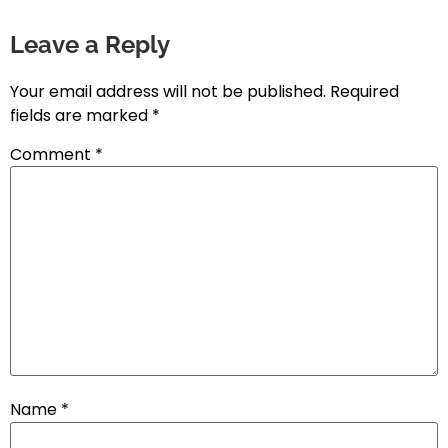
Leave a Reply
Your email address will not be published.
Required
fields are marked
*
Comment
*
Name
*