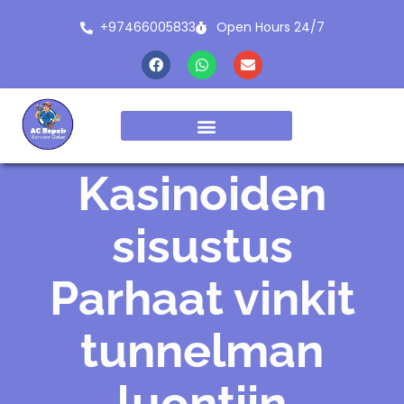
+97466005833
Open Hours 24/7
Kasinoiden
sisustus
Parhaat vinkit
tunnelman
luontiin