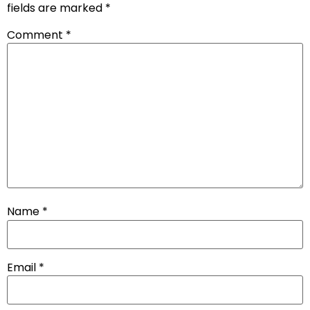
fields are marked
*
Comment
*
Name
*
Email
*