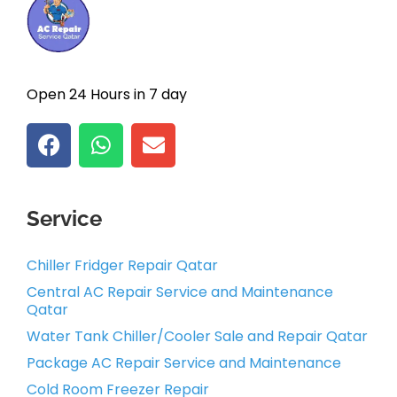
Open 24 Hours in 7 day
Service
Chiller Fridger Repair Qatar
Central AC Repair Service and Maintenance
Qatar
Water Tank Chiller/Cooler Sale and Repair Qatar
Package AC Repair Service and Maintenance
Cold Room Freezer Repair