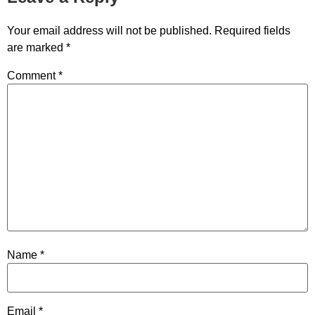
Your email address will not be published.
Required fields
are marked
*
Comment
*
Name
*
Email
*