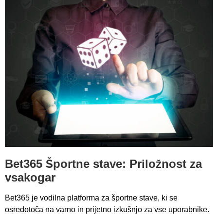
Bet365 Športne stave: Priložnost za
vsakogar
Bet365 je vodilna platforma za športne stave, ki se
osredotoča na varno in prijetno izkušnjo za vse uporabnike.