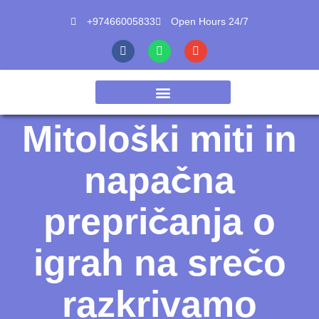
+97466005833
Open Hours 24/7
Mitološki miti in
napačna
prepričanja o
igrah na srečo
razkrivamo