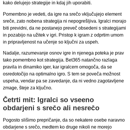
kako delujejo strategije in kdaj jih uporabiti.
Pomembno je vedeti, da igre na srečo vključujejo element
sreče, zato nobena strategija ni nepogrešljiva. Igralci morajo
biti previdni, da ne postanejo preveč obsedeni s strategijami
in pozabijo na užitek v igri. Pristop k igram z odprtim umom
in pripravljenost na učenje so ključni za uspeh.
Nadalje, razumevanje osnov igre in njenega poteka je prav
tako pomembno kot strategija. Bet365 natančno razlaga
pravila in dinamiko iger, kar igralcem omogoča, da se
osredotočijo na optimalno igro. S tem se poveča možnost
uspeha, vendar pa se zavedanje, da ni vedno zagotavljene
zmage, šteje za ključno.
Četrti mit: Igralci so vseeno
obdarjeni s srečo ali nesrečo
Pogosto slišimo prepričanje, da so nekatere osebe naravno
obdarjene s srečo, medtem ko druge nikoli ne morejo