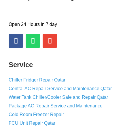
Open 24 Hours in 7 day
Service
Chiller Fridger Repair Qatar
Central AC Repair Service and Maintenance Qatar
Water Tank Chiller/Cooler Sale and Repair Qatar
Package AC Repair Service and Maintenance
Cold Room Freezer Repair
FCU Unit Repair Qatar