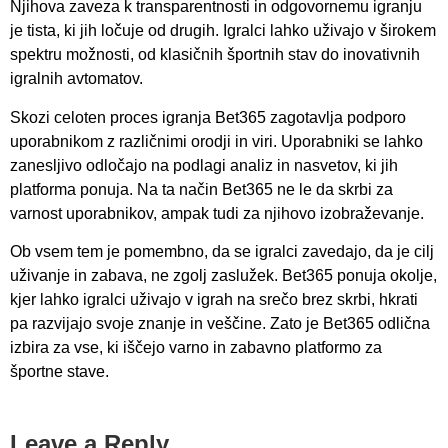
Njihova zaveza k transparentnosti in odgovornemu igranju
je tista, ki jih ločuje od drugih. Igralci lahko uživajo v širokem
spektru možnosti, od klasičnih športnih stav do inovativnih
igralnih avtomatov.
Skozi celoten proces igranja Bet365 zagotavlja podporo
uporabnikom z različnimi orodji in viri. Uporabniki se lahko
zanesljivo odločajo na podlagi analiz in nasvetov, ki jih
platforma ponuja. Na ta način Bet365 ne le da skrbi za
varnost uporabnikov, ampak tudi za njihovo izobraževanje.
Ob vsem tem je pomembno, da se igralci zavedajo, da je cilj
uživanje in zabava, ne zgolj zaslužek. Bet365 ponuja okolje,
kjer lahko igralci uživajo v igrah na srečo brez skrbi, hkrati
pa razvijajo svoje znanje in veščine. Zato je Bet365 odlična
izbira za vse, ki iščejo varno in zabavno platformo za
športne stave.
Leave a Reply