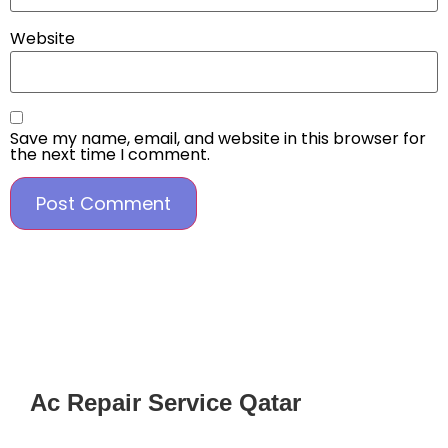
Website
Save my name, email, and website in this browser for
the next time I comment.
Ac Repair Service Qatar