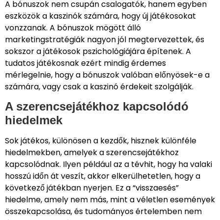
A bónuszok nem csupán csalogatók, hanem egyben
eszközök a kaszinók számára, hogy új játékosokat
vonzzanak. A bónuszok mögött álló
marketingstratégiák nagyon jól megtervezettek, és
sokszor a játékosok pszichológiájára építenek. A
tudatos játékosnak ezért mindig érdemes
mérlegelnie, hogy a bónuszok valóban előnyösek-e a
számára, vagy csak a kaszinó érdekeit szolgálják.
A szerencsejátékhoz kapcsolódó
hiedelmek
Sok játékos, különösen a kezdők, hisznek különféle
hiedelmekben, amelyek a szerencsejátékhoz
kapcsolódnak. Ilyen például az a tévhit, hogy ha valaki
hosszú időn át veszít, akkor elkerülhetetlen, hogy a
következő játékban nyerjen. Ez a “visszaesés”
hiedelme, amely nem más, mint a véletlen események
összekapcsolása, és tudományos értelemben nem