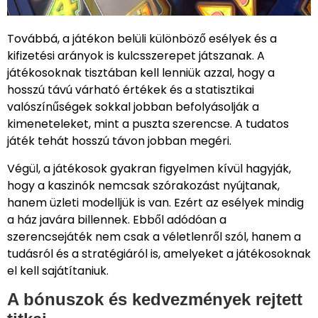
Továbbá, a játékon belüli különböző esélyek és a
kifizetési arányok is kulcsszerepet játszanak. A
játékosoknak tisztában kell lenniük azzal, hogy a
hosszú távú várható értékek és a statisztikai
valószínűségek sokkal jobban befolyásolják a
kimeneteleket, mint a puszta szerencse. A tudatos
játék tehát hosszú távon jobban megéri.
Végül, a játékosok gyakran figyelmen kívül hagyják,
hogy a kaszinók nemcsak szórakozást nyújtanak,
hanem üzleti modelljük is van. Ezért az esélyek mindig
a ház javára billennek. Ebből adódóan a
szerencsejáték nem csak a véletlenről szól, hanem a
tudásról és a stratégiáról is, amelyeket a játékosoknak
el kell sajátítaniuk.
A bónuszok és kedvezmények rejtett