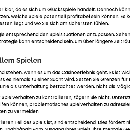
er klar, da es sich um Glücksspiele handelt. Dennoch könn
en, welche Spiele potenziell profitabel sein können. Es ka
ten liegt und wo Sie sich am sichersten fühlen.
ategie entsprechend den Spielsituationen anzupassen. Sehen
r Strategie kann entscheidend sein, um über längere Zeiträ
llem Spielen
 stehen, wenn es um das Casinoerlebnis geht. Es ist wichti
s es niemals zu einer Sucht wird. Setzen Sie Grenzen für I
Linie als Unterhaltung betrachtet werden, nicht als Möglic
 Spielverhalten zu kontrollieren, zögern Sie nicht, Unters
fen können, problematisches Spielverhalten zu adressiere
en zu vermeiden.
lieren Teil des Spiels ist, sind entscheidend. Dies fördert
n, unabhängig vom Ausgang Ihres Spiels. Ihre mentale Ges