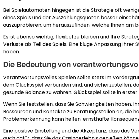
Bei Spielautomaten hingegen ist die Strategie oft wenig
eines Spiels und der Auszahlungsquoten besser einschätz
auszuprobieren, um herauszufinden, welche Ihnen am bes
Es ist ebenso wichtig, flexibel zu bleiben und Ihre Str
Verluste als Teil des Spiels. Eine kluge Anpassung Ihre
haben.
Die Bedeutung von verantwortungsvo
Verantwortungsvolles Spielen sollte stets im Vordergrund
dem Glücksspiel verbunden sind, und sicherzustellen, das
gesunde Balance zu wahren. Glücksspiel sollte in erster 
Wenn Sie feststellen, dass Sie Schwierigkeiten haben, Ihr
Ressourcen und Kontakte zu Beratungsstellen an, die hel
Problemerkennung kann helfen, ernsthafte Konsequenz
Eine positive Einstellung und die Akzeptanz, dass das Ver
auch dafür, dass Sie das Casinoerlebnis genießen könne