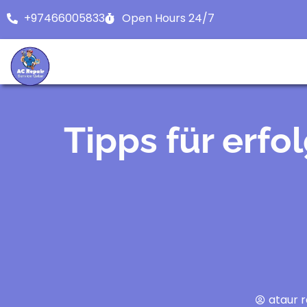
+97466005833
Open Hours 24/7
Tipps für erfo
ataur 